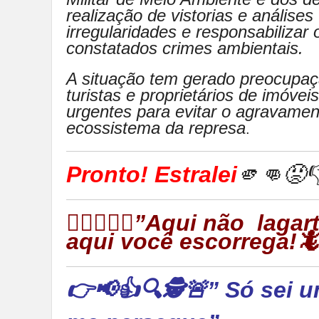
realização de vistorias e análises
irregularidades e responsabilizar
constatados crimes ambientais.
A situação tem gerado preocupaç
turistas e proprietários de imóve
urgentes para evitar o agravamen
ecossistema da represa
.
Pronto! Estralei
🫵👊😡
👉🏻🦎🦎🦎”Aqui não laga
aqui você escorrega!
👉📢👍🔍🕵🚨” Só sei u