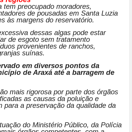
esa tem preocupado moradores,
uentadores de pousadas em Santa Luzia
es às margens do reservatório.
xcessiva dessas algas pode estar
lar de esgoto sem tratamento
íduos provenientes de ranchos,
granjas suínas.
ervado em diversos pontos da
icípio de Araxá até a barragem de
ão mais rigorosa por parte dos órgãos
ificadas as causas da poluição e
 para a preservação da qualidade da
ação do Ministério Público, da Polícia
demais órgãos competentes, com a