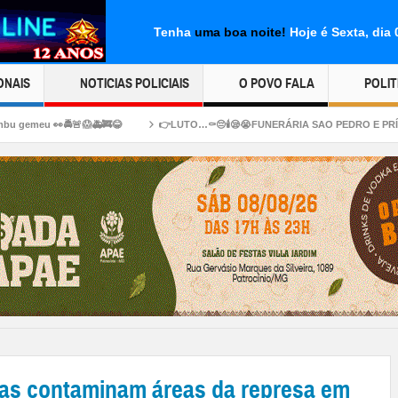
Tenha
uma boa noite!
Hoje é Sexta, dia
ONAIS
NOTICIAS POLICIAIS
O POVO FALA
POLIT
🚒😂
👉LUTO…⚰😔🕯😪😭FUNERÁRIA SAO PEDRO E PRÍNCIPE DA 🕊PAZ🕊🕊 INFO
as contaminam áreas da represa em