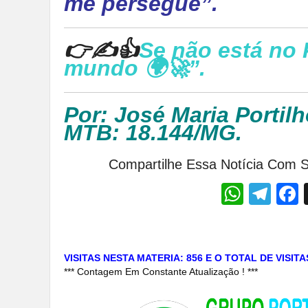
me persegue”.
👉✍👍
Se não está no 
mundo 🌍🚀”.
Por: José Maria Portilh
MTB: 18.144/MG.
Compartilhe Essa Notícia Com S
Whats
Tel
VISITAS NESTA MATERIA: 856 E O TOTAL DE VISIT
*** Contagem Em Constante Atualização ! ***