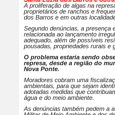
A proliferação de algas na repr
proprietários de ranchos e freq
dos Barros e em outras localidad
Segundo denúncias, a presença e
relacionada ao lançamento irregu
adequado, além de possíveis res
pousadas, propriedades rurais e 
O problema estaria sendo obs
represa, desde a região do mun
Nova Ponte.
Moradores cobram uma fiscalizaç
ambientais, para que sejam ident
adotadas medidas que contribuam
água e do meio ambiente.
As denúncias também pedem a atu
Militar de Meio Ambiente e dos 