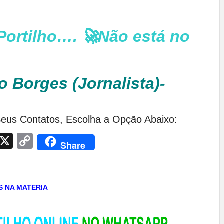
Portilho…. 🚀Não está no
o Borges (Jornalista)-
eus Contatos, Escolha a Opção Abaixo:
App
egram
Facebook
X
Copy
Share
Link
AS NA MATERIA