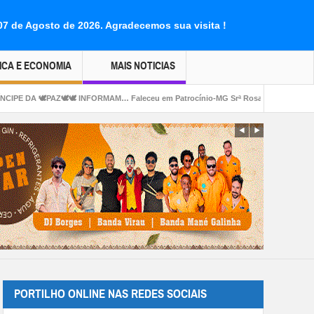
 07 de Agosto de 2026.
Agradecemos sua visita !
ICA E ECONOMIA
MAIS NOTICIAS
RMAM… Faleceu em Patrocínio-MG Srª Rosalina Abadia da Silva (Rosa) aos 77 a
PORTILHO ONLINE NAS REDES SOCIAIS