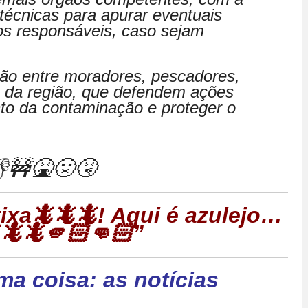
 técnicas para apurar eventuais
 os responsáveis, caso sejam
ão entre moradores, pescadores,
is da região, que defendem ações
to da contaminação e proteger o
🚧🤮🤢🤧
rtixa🦎🦎🦎! Aqui é azulejo…
🦎🦎🫵🏻👊🏻”
ma coisa: as notícias