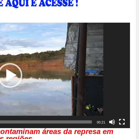
00:21
 contaminam áreas da represa em
s regiões