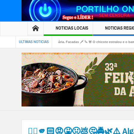
NOTICIAS LOCAIS
NOTICIAS REGI
ULTIMAS NOTICIAS
 esquina da rodoviária. Facadas 🗡️ 🔪 🚨 O chicote estralou e o bambu gemeu 👀🚔🚨😱🚑
👉🏻🫵🏻😡🤮🤢💩🤔🚔🌿⚠️ Alg