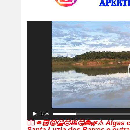
Tocador
de
vídeo
00:00
👉🏻🫵🏻😡🤮🤢💩🤔🚔🌿⚠ Algas
Santa Luzia dos Barros e outra