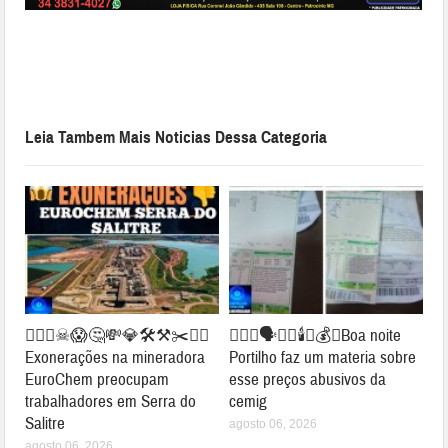
Leia Tambem Mais Noticias Dessa Categoria
👉🏻👀☠😱🤔💸💎🛠⚒✂⛓‍💥
👉🏻😱🗣️🔦💡🕯️💸💰💡Boa noite
Exonerações na mineradora
Portilho faz um materia sobre
EuroChem preocupam
esse preços abusivos da
trabalhadores em Serra do
cemig
Salitre
agosto 06, 2026
agosto 06, 2026