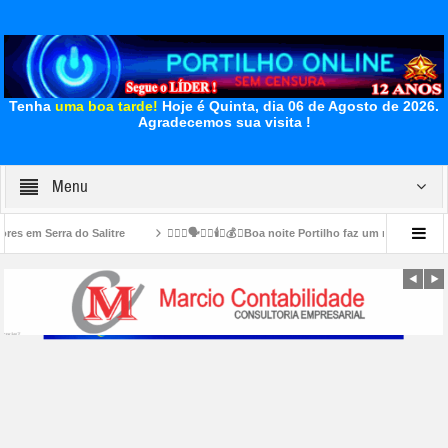
Tenha
uma boa tarde!
Hoje é Quinta, dia 06 de Agosto de 2026.
Agradecemos sua visita !
Menu
👉🏻😱🗣️🔦💡🕯️💸💰💡Boa noite Portilho faz um materia sobre esse preços abusivos d
👉🏻🪜🙌🏻👏🏻👍🏻🤝🐦🧢Escada 🪜 de acesso. Aqui você 🫵🏻 paga seus impostos e