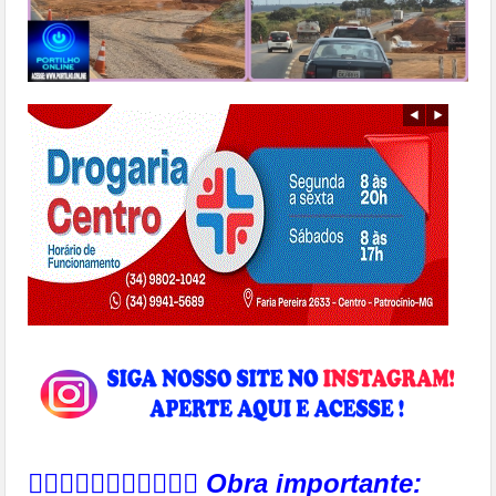
👉🏻🛑🤙🏻👏🏻🚨🚦🚧🍀
Obra importante: