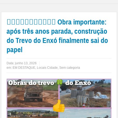
👉🏻🛑🤙🏻👏🏻🚨🚦🚧🍀 Obra importante:
após três anos parada, construção
do Trevo do Enxó finalmente sai do
papel
Data:
junho 13, 2026
em:
EM DESTAQUE
,
Locais Cidade
,
Sem categoria