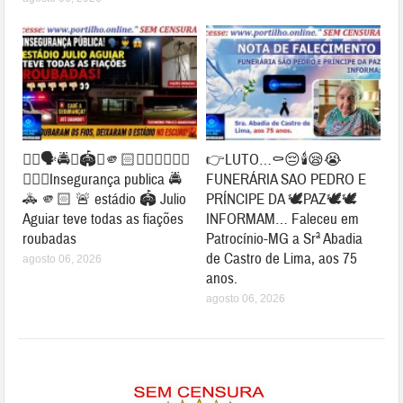
👉🏻🗣️🚔😱🏟️🚨🫵🏻👎🏻👎🏻👎🏻
👉LUTO…⚰😔🕯😪😭
👎🏻👀Insegurança publica 🚔
FUNERÁRIA SAO PEDRO E
🚓 🫵🏻 🚨 estádio 🏟️ Julio
PRÍNCIPE DA 🕊PAZ🕊🕊
Aguiar teve todas as fiações
INFORMAM… Faleceu em
roubadas
Patrocínio-MG a Srª Abadia
de Castro de Lima, aos 75
agosto 06, 2026
anos.
agosto 06, 2026