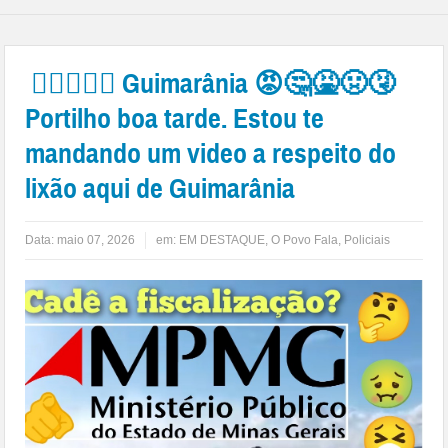
👉🏻😱👎🏻 Guimarânia 😡🤔🤮🤢🤧
Portilho boa tarde. Estou te
mandando um video a respeito do
lixão aqui de Guimarânia
Data:
maio 07, 2026
em:
EM DESTAQUE
,
O Povo Fala
,
Policiais