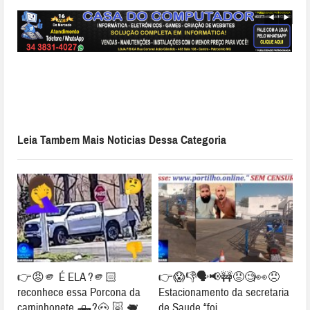
Leia Tambem Mais Noticias Dessa Categoria
👉😡🫵 É ELA ?🫵🏻
👉😱👎🗣📢🚧😡🧐👀😠
reconhece essa Porcona da
Estacionamento da secretaria
caminhonete 🛻?🐽 🐷 🐖
de Saude “foi