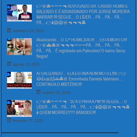
👉🚨🚔⚰⚰⚰🔫 ADVOGADO DR. CÁSSIO REMIS É
BALEADO E É ASSASSINADO POR JORGE MOREIRA
MARRA!!! !!!! SEGUE… O LÍDER… PÄ… PÄ… PÁ…
PÁ… 👉🕯😱😱🚨🔫🔫🔫🚔
setembro 24, 2020
Atualizando….O 17º HOMICIDIO!!!…. ESTA MORTO!!!
👉🚨🚑🚔🚨🔫🔫🔫⚰⚰⚰PÁ… PÁ… PÁ… PÁ…
PÁ… PÁ… É registrado em Patrocínio! O bairro Serra
Negra!
agosto 13, 2020
ATUALIZANDO… ELA ESTAVA NUM MOTEL!!!!👉🙄
😳👍🙏🙌🚓🚔🚨 Encontrada Daniela Valeriano…
CONTINUA O MISTÉRIO!!!
outubro 23, 2020
👉🚨🚔⚰⚰⚰🔫 ” 10 Á 0 PARA A PM”!!!! SEGUE… O
LÍDER… PÄ… PÄ… PÁ… PÁ… 👉🕯😱😱🚨🔫🔫🔫🚔
🕯 QUEM MORREU??? BANDIDO!!!
fevereiro 27, 2020