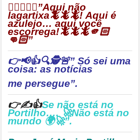
👉🏻🦎🦎🦎”Aqui não
lagartixa🦎🦎🦎! Aqui é
azulejo… aqui você
escorrega!🦎🦎🦎🫵🏻
👊🏻”
👉📢👍🔍🕵🚨” Só sei uma
coisa: as notícias
me persegue”.
👉✍👍
Se não está no
Portilho…. 🚀Não está no
mundo 🌍🚀”.