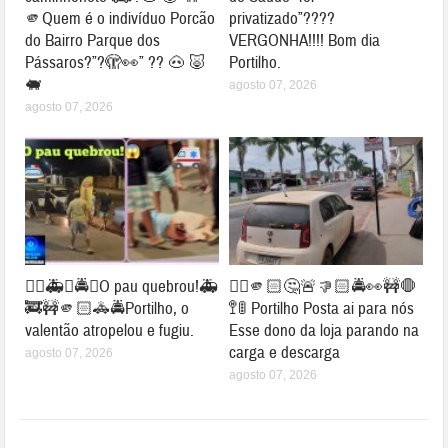
🫵Quem é o indivíduo Porcão
privatizado”????
do Bairro Parque dos
VERGONHA!!!! Bom dia
Pássaros?”?🫣👀” ?? 🐽 🐷
Portilho.
🐖
agosto 07, 2026
agosto 07, 2026
👉🏻🚑🚓🚔😱O pau quebrou!🚑
👉🏻🫵🏻🤔🚨👎🏻🚔👀🚧🛑
🚒🚧🫵🏻🚓🚔Portilho, o
🚏🚦 Portilho Posta ai para nós
valentão atropelou e fugiu.
Esse dono da loja parando na
carga e descarga
agosto 07, 2026
agosto 07, 2026