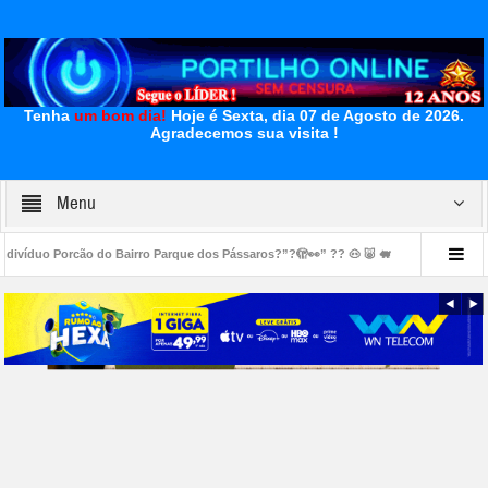
Tenha
um bom dia!
Hoje é Sexta, dia 07 de Agosto de 2026.
Agradecemos sua visita !
Menu
airro Parque dos Pássaros?”?🫣👀” ?? 🐽 🐷 🐖
👉😱👎🗣📢🚧😡🧐👀😠Estacio
os energia!
👉🏻🤔🚑🫵🏻🚨🚧🚒🚔⚰️🕯️ Vereador foi morto no bairro Carajás.