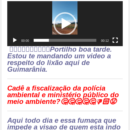
Tocador
de
vídeo
00:00
00:12
👉🏻😱👎🏻😡🤔🤮🤢🤧Portilho boa tarde.
Estou te mandando um video a
respeito do lixão aqui de
Guimarânia.
Cadê a fiscalização da polícia
ambiental e ministério público do
meio ambiente?🤔🤔🤔🤔🤔👎🏻😡
Aqui todo dia e essa fumaça que
impede a visao de quem esta indo