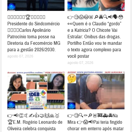
👉🏻🤝🤝✍🏻🏆🥇👏🏻👏🏻
👉🧐😱😳🚨🔎🚔🔍📢🗣😳
Presidente do Sindcomércio
👀Quem é o Claudio “gordo”
👉🏻👏🏻Carlos Apolinário
e a Katricia? O Chicote Vai
Patrocínio toma posse na
Estralar: Onibus das drogas.
Diretoria da Fecomércio MG
Portilho Então vou te mandar
para a gestão 2026/2030.
o texto agora complexo para
você postar
agosto 07, 2026
agosto 07, 2026
👉📢👏🤙✍👍🤝🙌🙏🥇
👉🧐🔍⚰🔎🚨🚒🚑🚔Na
🏆E.M. Rogério Leonardo de
Mira 👉😱📢Pai teria fingido
Oliveira celebra conquista
chorar em enterro após matar