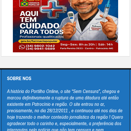
SOBRE NOS
A história do Portilho Online, o site “Sem Censura”, chegou e
marcou definitivamente a ruptura de uma ditadura até então
existente em Patrocínio e região. O site entrou no ar,
precisamente, no dia 28/12/2011 , e continuou até nos dias de
hoje trazendo o melhor conteúdo jornalistico da região ! Quero
agradecer todo o carinho e, especialmente, a preferência dos
internautas pela notícia que não tem censura e nem