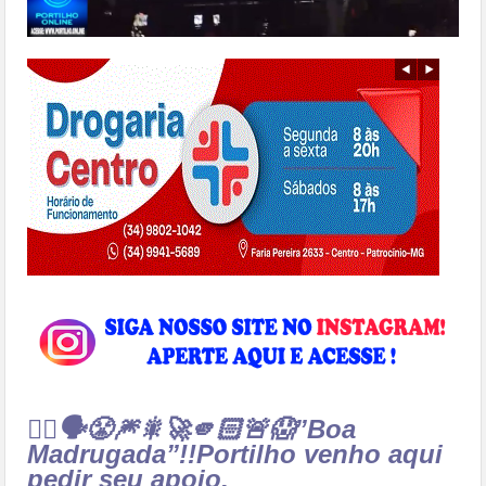
👉🏻🗣😤🎆🎇🚀🫵🏻🚨😱”Boa
Madrugada”!!
Portilho venho aqui
pedir seu apoio.