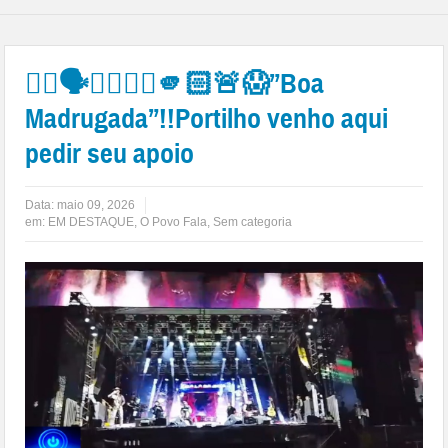
👉🏻🗣️😤🎆🎇🚀🫵🏻🚨😱”Boa
Madrugada”!!Portilho venho aqui
pedir seu apoio
Data:
maio 09, 2026
em:
EM DESTAQUE
,
O Povo Fala
,
Sem categoria