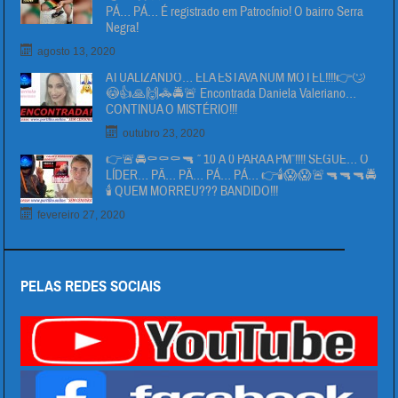
PÁ… PÁ… É registrado em Patrocínio! O bairro Serra
Negra!
agosto 13, 2020
ATUALIZANDO… ELA ESTAVA NUM MOTEL!!!!👉🙄
😳👍🙏🙌🚓🚔🚨 Encontrada Daniela Valeriano…
CONTINUA O MISTÉRIO!!!
outubro 23, 2020
👉🚨🚔⚰⚰⚰🔫 ” 10 Á 0 PARA A PM”!!!! SEGUE… O
LÍDER… PÄ… PÄ… PÁ… PÁ… 👉🕯😱😱🚨🔫🔫🔫🚔
🕯 QUEM MORREU??? BANDIDO!!!
fevereiro 27, 2020
PELAS REDES SOCIAIS