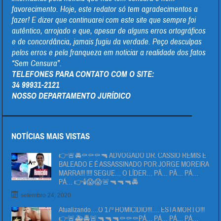
favorecimento. Hoje, este redator só tem agradecimentos a
fazer! E dizer que continuarei com este site que sempre foi
autêntico, arrojado e que, apesar de alguns erros ortográficos
e de concordância, jamais fugiu da verdade. Peço desculpas
pelos erros e pela franqueza em noticiar a realidade dos fatos
“Sem Censura”.
TELEFONES PARA CONTATO COM O SITE:
34 99931-2121
NOSSO DEPARTAMENTO JURÍDICO
NOTÍCIAS MAIS VISTAS
👉🚨🚔⚰⚰⚰🔫 ADVOGADO DR. CÁSSIO REMIS É
BALEADO E É ASSASSINADO POR JORGE MOREIRA
MARRA!!! !!!! SEGUE… O LÍDER… PÄ… PÄ… PÁ…
PÁ… 👉🕯😱😱🚨🔫🔫🔫🚔
setembro 24, 2020
Atualizando….O 17º HOMICIDIO!!!…. ESTA MORTO!!!
👉🚨🚑🚔🚨🔫🔫🔫⚰⚰⚰PÁ… PÁ… PÁ… PÁ…