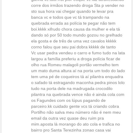
corre dos irmãos trazendo droga Sta p vender no
sto sua hora vai chegar quando te levar pra
banca vc e todos que vc tá trampando na
quebrada errada as polícia te pegar não tem
boi.kkkk xifrudo chora causa da mulher e ela tá
dando só por 50 todo mundo gozou no grelhado
ela gosta e de três de uma vez cavalos kkkkk
corno falou que seu pai dobra kkkkk de tanto
Vc usar pedra vendeu o carro e fumo tudo na lata
largou a família preferiu a droga polícia ficar de
olho rua Romeu malagoli portão vermelho tem
um mato duma altura aí na porta um todo do lado
tem uma pé de coqueiros tá aí pilantra enquadra
o safado tá estragando maconha pedra pinos lolo
tudo na porta dele na madrugada crocodilo
pilantra na quebrada vence não é ainda cola com
os Fagundes com os lúpus pagando de
parceiro.kk cuidado gente vcs tá criando cobra
Portilho não salva meu número não é nem meu
email da outra vez quase deu ruim pra
mim.aposta lá morango do ato cola e trafica no
bairro pro Santa Terezinha zonao casa vai