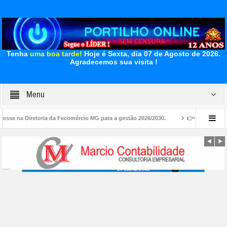
Tenha
uma boa tarde!
Hoje é Sexta, dia 07 de Agosto de 2026.
Agradecemos sua visita !
Menu
a da Fecomércio MG para a gestão 2026/2030.
👉🧐😱😳🚨🔎🚔🔍📢🗣😳👀Quem é o C
 Bairro Parque dos Pássaros?”?🫣👀” ?? 🐽 🐷 🐖
👉😱👎🗣📢🚧😡🧐👀😠Estaci