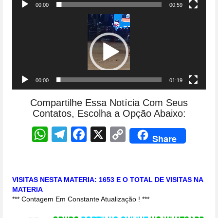
00:00
00:59
Tocador
de
vídeo
00:00
01:19
Compartilhe Essa Notícia Com Seus
Contatos, Escolha a Opção Abaixo:
WhatsApp
Telegram
Facebook
X
Copy
Share
Link
VISITAS NESTA MATERIA: 1653 E O TOTAL DE VISITAS NA
MATERIA
*** Contagem Em Constante Atualização ! ***