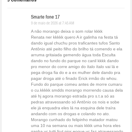
Smarte fone 17
9 de maio de 2026 at 7:45 AM
A não morango deixa o som rolar kkkk
Renata ner kkkkk quero A ir galinha na festa tá
dando igual chuchu pros traficantes tufos Santo
Antônio até peito filho do brilho tá comendo e ela
arruma gritaiada gemendo água toda Esculta
dando no fundo do parque no canil kkkk dando
pro menor do corre amigo do ítalo ítalo vai lá e
pega droga fia do e a ex mulher dele dando pra
pagar droga até o finado Erick irmão do whou.
Fundo do parque comeu antes de morre cumaru
o cu.kkkkk smdds morango morrendo causa dela
até hj agora morango estrada pro s.t.a só as
pedras atravessando só Antônio os nois e sobe
ele já enquadra eles lá na esquina dele traíra
andando com os drogas e colando no ato.
Morango cunhado do felipinho matador matou
uma 10 na semana ou mais kkkk uma hora eles
ganha vc tutti frut pior eoque vc faz atravessando