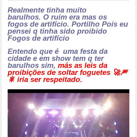
Realmente tinha muito
barulhos. O ruim era mas os
fogos de artifício. Portilho Pois eu
pensei q tinha sido proibido
Fogos de artifício
Entendo que é uma festa da
cidade e em show tem q ter
barulhos sim,
más as leis da
proibições de soltar foguetes 🚀🎆
🎇 iria ser respeitado.