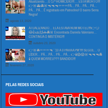
Atualizando….O 17º HOMICIDIO!!!…. ESTA MORTO!!!
👉🚨🚑🚔🚨🔫🔫🔫⚰⚰⚰PÁ… PÁ… PÁ… PÁ…
PÁ… PÁ… É registrado em Patrocínio! O bairro Serra
Negra!
agosto 13, 2020
ATUALIZANDO… ELA ESTAVA NUM MOTEL!!!!👉🙄
😳👍🙏🙌🚓🚔🚨 Encontrada Daniela Valeriano…
CONTINUA O MISTÉRIO!!!
outubro 23, 2020
👉🚨🚔⚰⚰⚰🔫 ” 10 Á 0 PARA A PM”!!!! SEGUE… O
LÍDER… PÄ… PÄ… PÁ… PÁ… 👉🕯😱😱🚨🔫🔫🔫🚔
🕯 QUEM MORREU??? BANDIDO!!!
fevereiro 27, 2020
PELAS REDES SOCIAIS