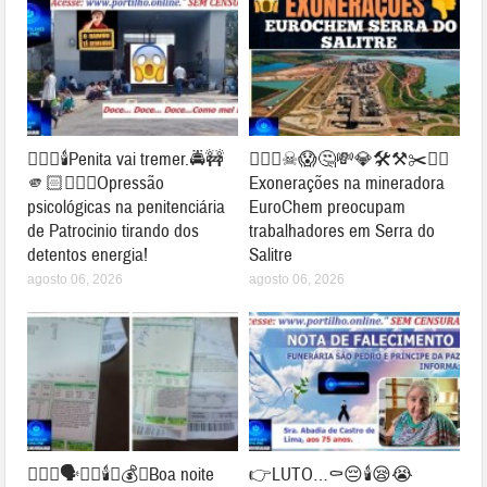
👉🏻🚨🕯️Penita vai tremer.🚔🚧
👉🏻👀☠😱🤔💸💎🛠⚒✂⛓‍💥
🫵🏻⛓️‍💥😱Opressão
Exonerações na mineradora
psicológicas na penitenciária
EuroChem preocupam
de Patrocinio tirando dos
trabalhadores em Serra do
detentos energia!
Salitre
agosto 06, 2026
agosto 06, 2026
👉🏻😱🗣️🔦💡🕯️💸💰💡Boa noite
👉LUTO…⚰😔🕯😪😭