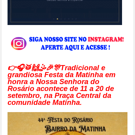
👉🎧🥁🙌🤹🎉🎊Tradicional e
grandiosa Festa da Matinha em
honra a Nossa Senhora do
Rosário acontece de 11 a 20 de
setembro, na Praça Central da
comunidade Matinha.