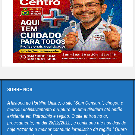
SOBRE NOS
A história do Portilho Online, o site “Sem Censura”, chegou e
marcou definitivamente a ruptura de uma ditadura até então
existente em Patrocínio e região. O site entrou no ar,
precisamente, no dia 28/12/2011 , e continuou até nos dias de
hoje trazendo o melhor conteúdo jornalistico da região ! Quero