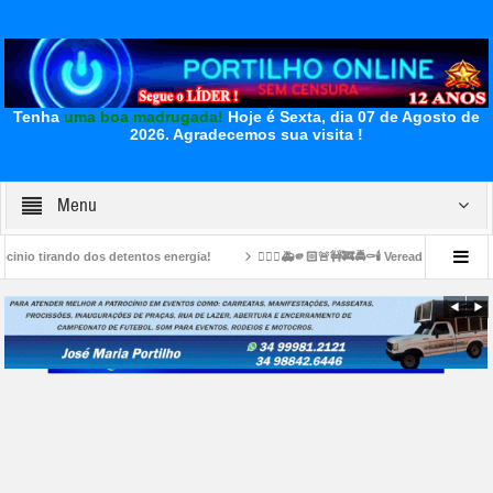
Tenha
uma boa madrugada!
Hoje é Sexta, dia 07 de Agosto de
2026.
Agradecemos sua visita !
Menu
tentos energia!
👉🏻🤔🚑🫵🏻🚨🚧🚒🚔⚰️🕯️ Vereador foi morto no bairro Carajás.
nos ajudar. A inprensa da qui nos negou apoio…Todos os anos nós ficavamos na pr