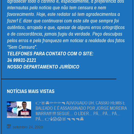
agradecer todo o carinho e, especialmente, a preferência dos
internautas pela notícia que não tem censura e nem
favorecimento. Hoje, este redator só tem agradecimentos a
fazer! E dizer que continuarei com este site que sempre foi
autêntico, arrojado e que, apesar de alguns erros ortográficos
e de concordância, jamais fugiu da verdade. Peço desculpas
pelos erros e pela franqueza em noticiar a realidade dos fatos
“Sem Censura”.
TELEFONES PARA CONTATO COM O SITE:
34 99931-2121
NOSSO DEPARTAMENTO JURÍDICO
NOTÍCIAS MAIS VISTAS
👉🚨🚔⚰⚰⚰🔫 ADVOGADO DR. CÁSSIO REMIS É
BALEADO E É ASSASSINADO POR JORGE MOREIRA
MARRA!!! !!!! SEGUE… O LÍDER… PÄ… PÄ… PÁ…
PÁ… 👉🕯😱😱🚨🔫🔫🔫🚔
setembro 24, 2020