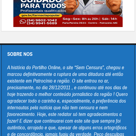
SOBRE NOS
A história do Portilho Online, o site “Sem Censura”, chegou e
marcou definitivamente a ruptura de uma ditadura até então
existente em Patrocínio e região. O site entrou no ar,
precisamente, no dia 28/12/2011 , e continuou até nos dias de
hoje trazendo o melhor conteúdo jornalistico da região ! Quero
agradecer todo o carinho e, especialmente, a preferência dos
internautas pela notícia que não tem censura e nem
favorecimento. Hoje, este redator só tem agradecimentos a
fazer! E dizer que continuarei com este site que sempre foi
autêntico, arrojado e que, apesar de alguns erros ortográficos
e de concordância, jamais fugiu da verdade. Peço desculpas