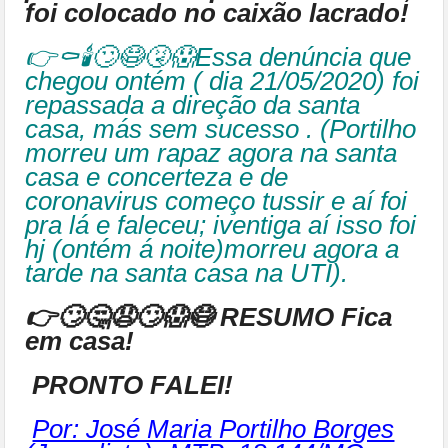
foi colocado no caixão lacrado!
👉⚰🕯🙄😷🤧😱Essa denúncia que
chegou ontém ( dia 21/05/2020) foi
repassada a direção da santa
casa, más sem sucesso . (Portilho
morreu um rapaz agora na santa
casa e concerteza e de
coronavirus começo tussir e aí foi
pra lá e faleceu; iventiga aí isso foi
hj (ontém á noite)morreu agora a
tarde na santa casa na UTI).
👉🙄🤔😧🙄😱😷
RESUMO Fica
em casa!
PRONTO FALEI!
Por: José Maria Portilho Borges