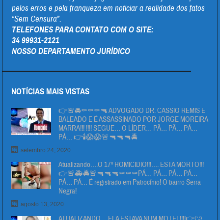
pelos erros e pela franqueza em noticiar a realidade dos fatos
“Sem Censura”.
TELEFONES PARA CONTATO COM O SITE:
34 99931-2121
NOSSO DEPARTAMENTO JURÍDICO
NOTÍCIAS MAIS VISTAS
👉🚨🚔⚰⚰⚰🔫 ADVOGADO DR. CÁSSIO REMIS É
BALEADO E É ASSASSINADO POR JORGE MOREIRA
MARRA!!! !!!! SEGUE… O LÍDER… PÄ… PÄ… PÁ…
PÁ… 👉🕯😱😱🚨🔫🔫🔫🚔
setembro 24, 2020
Atualizando….O 17º HOMICIDIO!!!…. ESTA MORTO!!!
👉🚨🚑🚔🚨🔫🔫🔫⚰⚰⚰PÁ… PÁ… PÁ… PÁ…
PÁ… PÁ… É registrado em Patrocínio! O bairro Serra
Negra!
agosto 13, 2020
ATUALIZANDO… ELA ESTAVA NUM MOTEL!!!!👉🙄