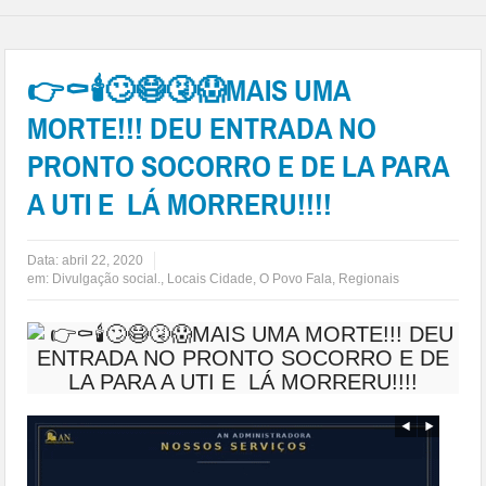
👉⚰🕯🙄😷🤧😱MAIS UMA
MORTE!!! DEU ENTRADA NO
PRONTO SOCORRO E DE LA PARA
A UTI E LÁ MORRERU!!!!
Data:
abril 22, 2020
em:
Divulgação social.
,
Locais Cidade
,
O Povo Fala
,
Regionais