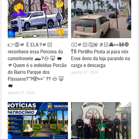
👉😡🫵 É ELA ?🫵🏻
👉🏻🫵🏻🤔🚨👎🏻🚔👀🚧🛑
reconhece essa Porcona da
🚏🚦 Portilho Posta ai para nós
caminhonete 🛻?🐽 🐷 🐖
Esse dono da loja parando na
🫵Quem é o indivíduo Porcão
carga e descarga
do Bairro Parque dos
agosto 07, 2026
Pássaros?”?🫣👀” ?? 🐽 🐷
🐖
agosto 07, 2026