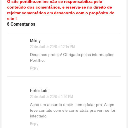
O site portilho.online não se responsabiliza pelo
conteúdo dos comentários, e reserva-se no direito de
rejeitar comentários em desacordo com o propósito do
site !
6 Comentarios
Mikey
22 de abril de 2020 at 12:14 PM
Deus nos proteja! Obrigado pelas informações
Portilho.
Reply
Felicidade
22 de abril de 2020 at 1:50 PM
Acho um absurdo omitir .tem q falar pra. Ai qm
teve contato com ele corre atrás pra verr se foi
infectado
Reply