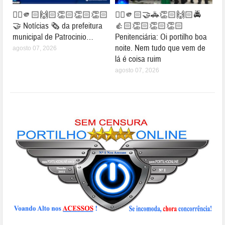
👉🏻🫵🏻🙌🏻👏🏻👏🏻👏🏻
👉🏻🫵🏻🤝🚓👏🏻🙌🏻🚔
🤝 Notícias 🗞️ da prefeitura
👍🏻👏🏻👏🏻👏🏻
municipal de Patrocinio…
Penitenciária: Oi portilho boa
noite. Nem tudo que vem de
agosto 07, 2026
lá é coisa ruim
agosto 07, 2026