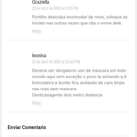
Graziella
22 de abril de 2020 at 8:25 PM
Portilho desculpa incomodar de novo, coloque as
iniciais nas outras vezes que cita o nome dele.
Reply
leonina
23 de abril de 2020 at 10:48 PM
Deveria ser obrigatorio uso de mascara em todo
mundo aqui sem exceção o povo ta achando q é
brincadeira e bunito fica andando de cara limpa
nas ruas sem mascara
Denticasagente dois metro distancia
Reply
Enviar Comentario