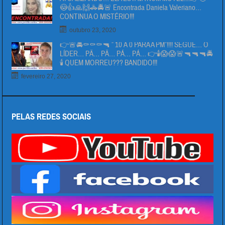
😳👍🙏🙌🚓🚔🚨 Encontrada Daniela Valeriano…
CONTINUA O MISTÉRIO!!!
outubro 23, 2020
👉🚨🚔⚰⚰⚰🔫 ” 10 Á 0 PARA A PM”!!!! SEGUE… O
LÍDER… PÄ… PÄ… PÁ… PÁ… 👉🕯😱😱🚨🔫🔫🔫🚔
🕯 QUEM MORREU??? BANDIDO!!!
fevereiro 27, 2020
PELAS REDES SOCIAIS