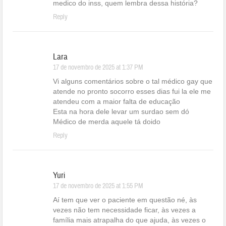
medico do inss, quem lembra dessa história?
Reply
Lara
17 de novembro de 2025 at 1:37 PM
Vi alguns comentários sobre o tal médico gay que
atende no pronto socorro esses dias fui la ele me
atendeu com a maior falta de educação
Esta na hora dele levar um surdao sem dó
Médico de merda aquele tá doido
Reply
Yuri
17 de novembro de 2025 at 1:55 PM
Aí tem que ver o paciente em questão né, às
vezes não tem necessidade ficar, às vezes a
família mais atrapalha do que ajuda, às vezes o