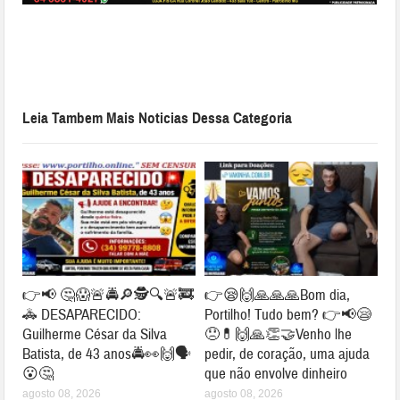
Leia Tambem Mais Noticias Dessa Categoria
👉📢 🤔😱🚨🚔🔎🕵🔍🚨🚒
👉😪🙌🙏🙏🙏Bom dia,
🚓 DESAPARECIDO:
Portilho! Tudo bem? 👉📢😪
Guilherme César da Silva
😞💊🙌🙏👏🤝Venho lhe
Batista, de 43 anos🚔👀🙌🗣
pedir, de coração, uma ajuda
😮🤔
que não envolve dinheiro
agosto 08, 2026
agosto 08, 2026