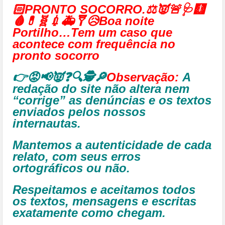
🏻PRONTO SOCORRO.⚖👿🚨🩺🩻
🩸💊🧬💉🚑🩼😥Boa noite
Portilho…Tem um caso que
acontece com frequência no
pronto socorro
👉😡📢👿❓🔍🕵🔎
Observação:
A
redação do site não altera nem
“corrige” as denúncias e os textos
enviados pelos nossos
internautas.
Mantemos a autenticidade de cada
relato, com seus erros
ortográficos ou não.
Respeitamos e aceitamos todos
os textos, mensagens e escritas
exatamente como chegam.