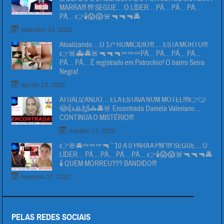
MARRA!!! !!!! SEGUE… O LÍDER… PÄ… PÄ… PÁ…
PÁ… 👉🕯😱😱🚨🔫🔫🔫🚔
setembro 24, 2020
Atualizando….O 17º HOMICIDIO!!!…. ESTA MORTO!!!
👉🚨🚑🚔🚨🔫🔫🔫⚰⚰⚰PÁ… PÁ… PÁ… PÁ…
PÁ… PÁ… É registrado em Patrocínio! O bairro Serra
Negra!
agosto 13, 2020
ATUALIZANDO… ELA ESTAVA NUM MOTEL!!!!👉🙄
😳👍🙏🙌🚓🚔🚨 Encontrada Daniela Valeriano…
CONTINUA O MISTÉRIO!!!
outubro 23, 2020
👉🚨🚔⚰⚰⚰🔫 ” 10 Á 0 PARA A PM”!!!! SEGUE… O
LÍDER… PÄ… PÄ… PÁ… PÁ… 👉🕯😱😱🚨🔫🔫🔫🚔
🕯 QUEM MORREU??? BANDIDO!!!
fevereiro 27, 2020
PELAS REDES SOCIAIS