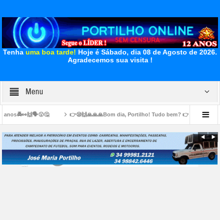
Tenha
uma boa tarde!
Hoje é Sábado, dia 08 de Agosto de 2026.
Agradecemos sua visita !
Menu
👉😪🙌🙏🙏🙏Bom dia, Portilho! Tudo bem? 👉📢😪😞💊🙌🙏👏🤝Venho lhe pedir
os em cima das calçadas
👉🏻🚧👍🏻👏🏻🤝✍🏻👏🏻👏🏻🛣️ Secretaria de Obras intensi