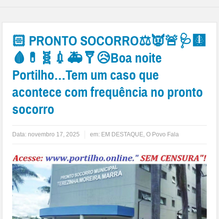
🏻 PRONTO SOCORRO⚖👿🚨🩺🩻
🩸💊🧬💉🚑🩼😥Boa noite
Portilho…Tem um caso que
acontece com frequência no pronto
socorro
Data:
novembro 17, 2025
em:
EM DESTAQUE
,
O Povo Fala