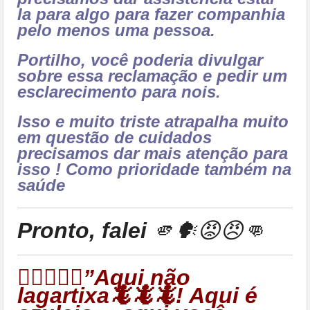
la para algo para fazer companhia
pelo menos uma pessoa.
Portilho, você poderia divulgar
sobre essa reclamação e pedir um
esclarecimento para nois.
Isso e muito triste atrapalha muito
em questão de cuidados
precisamos dar mais atenção para
isso ! Como prioridade também na
saúde
Pronto, falei
🫵🗣😡😠👊
👉🏻🦎🦎🦎”Aqui não
lagartixa🦎🦎🦎! Aqui é