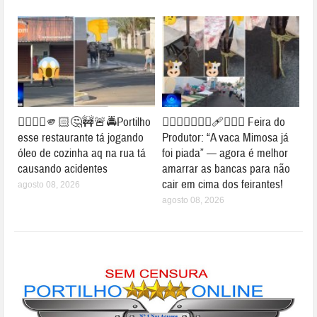
👉🏻👎🏻🫵🏻🤔🚧🚨🚔Portilho
👉🏻🐮⛺🚧👎🏻🩹🤔🐄⛺ Feira do
esse restaurante tá jogando
Produtor: “A vaca Mimosa já
óleo de cozinha aq na rua tá
foi piada” — agora é melhor
causando acidentes
amarrar as bancas para não
cair em cima dos feirantes!
agosto 08, 2026
agosto 08, 2026