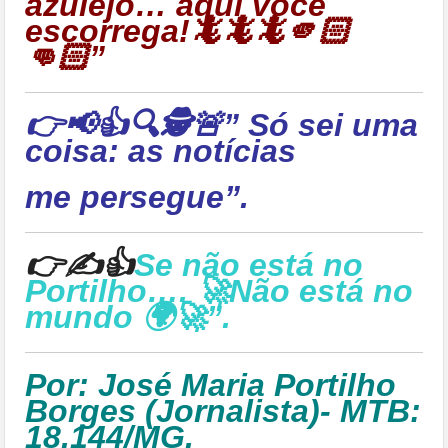
azulejo… aqui você
escorrega!🦎🦎🦎🫵🏻
👊🏻”
👉📢👍🔍🕵🚨” Só sei uma
coisa: as notícias
me persegue”.
👉✍👍
Se não está no
Portilho…. 🚀Não está no
mundo 🌍🚀”.
Por: José Maria Portilho
Borges (Jornalista)- MTB:
18.144/MG.