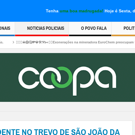
Tenha
uma boa madrugada!
Hoje é Sexta, 
ONAIS
NOTICIAS POLICIAIS
O POVO FALA
POLIT
🛠⚒✂⛓‍💥Exonerações na mineradora EuroChem preocupam trabalhadores em Serra do 
DENTE NO TREVO DE SÃO JOÃO DA