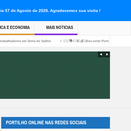
dia 07 de Agosto de 2026.
Agradecemos sua visita !
ICA E ECONOMIA
MAIS NOTICIAS
Salitre
👉🏻😱🗣️🔦💡🕯️💸💰💡Boa noite Portilho faz um materia sobre esse preços 
PORTILHO ONLINE NAS REDES SOCIAIS