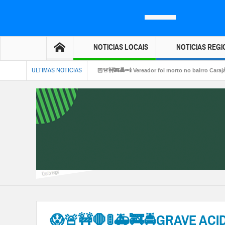
NOTICIAS LOCAIS
NOTICIAS REGI
ULTIMAS NOTICIAS
👉🏻🤔🚑🫵🏻🚨🚧🚒🚔⚰️🕯️ Vereador foi morto no bairro Carajás.
👉🏻👀☠😱🤔💸💎
😱🚨🚧🛑🚦🚑🚒🚔GRAVE ACI