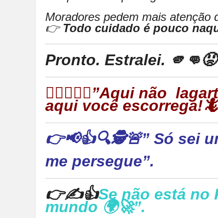
Moradores pedem mais atenção do
👉
Todo cuidado é pouco naqu
Pronto. Estralei. 🫵👊
👉🏻🦎🦎🦎”Aqui não laga
aqui você escorrega!
👉📢👍🔍🕵🚨” Só sei u
me persegue”.
👉✍👍
Se não está no 
mundo 🌍🚀”.