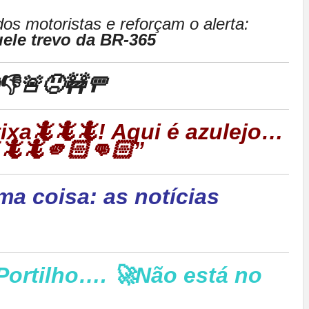
s motoristas e reforçam o alerta:
ele trevo da BR-365
👎🚨😠🚧🚥
rtixa🦎🦎🦎! Aqui é azulejo…
🦎🦎🫵🏻👊🏻”
ma coisa: as notícias
Portilho…. 🚀Não está no