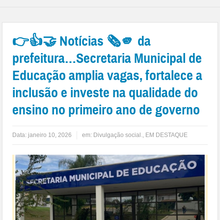
👉👍🤝 Notícias 🗞️🫵 da
prefeitura…Secretaria Municipal de
Educação amplia vagas, fortalece a
inclusão e investe na qualidade do
ensino no primeiro ano de governo
Data:
janeiro 10, 2026
em:
Divulgação social.
,
EM DESTAQUE