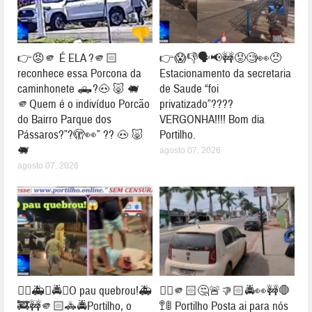
👉😡🫵 É ELA ?🫵🏻
👉😱👎🗣📢🚧😡🧐👀😠
reconhece essa Porcona da
Estacionamento da secretaria
caminhonete 🛻?🐽 🐷 🐖
de Saude “foi
🫵Quem é o indivíduo Porcão
privatizado”????
do Bairro Parque dos
VERGONHA!!!! Bom dia
Pássaros?”?🫣👀” ?? 🐽 🐷
Portilho.
🐖
agosto 07, 2026
agosto 07, 2026
👉🏻🚑🚓🚔😱O pau quebrou!🚑
👉🏻🫵🏻🤔🚨👎🏻🚔👀🚧🛑
🚒🚧🫵🏻🚓🚔Portilho, o
🚏🚦 Portilho Posta ai para nós