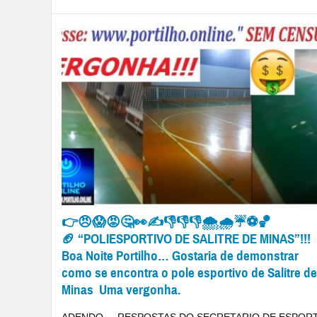
👉😠😱😡🤔👀✍👎👎👎🌨🌧☔⚽🏀
🏈 “POLIESPORTIVO DE SALITRE DE MINAS”!!!
Boa Noite Portilho… Gostaria de demonstrar
como se encontra o pole esportivo de Salitre de
Minas Uma vergonha.
ADENDO.... RESPOSTAS DO SECRETARIO DE ESPOR