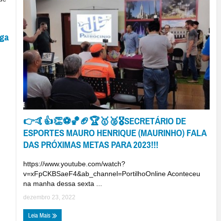
iga
👉🤙👍👏⚽🏀🏈🏆🥇🥈🎖SECRETÁRIO DE
ESPORTES MAURO HENRIQUE (MAURINHO) FALA
DAS PRÓXIMAS METAS PARA 2023!!!
https://www.youtube.com/watch?
v=xFpCKBSaeF4&ab_channel=PortilhoOnline Aconteceu
na manha dessa sexta ...
dezembro 23, 2022
Leia Mais