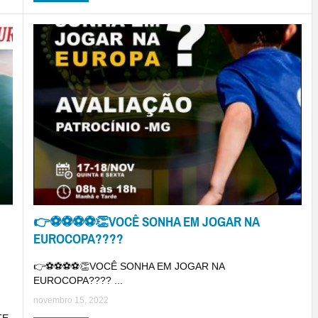
👉⚽⚽⚽⚽👏VOCÊ SONHA EM JOGAR NA
EUROCOPA????
👉⚽⚽⚽⚽👏VOCÊ SONHA EM JOGAR NA
EUROCOPA???? ...
novembro 15, 2022
TE