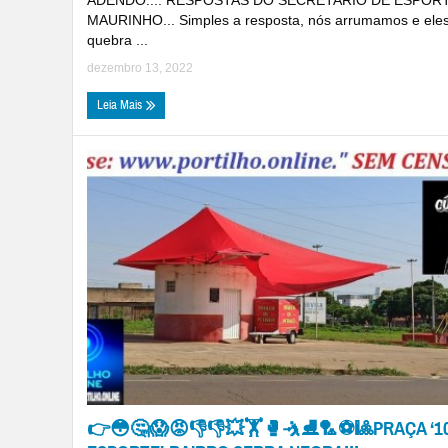
MAURINHO... Simples a resposta, nós arrumamos e ele
quebra ...
dezembro 13, 2022
Leia Mais
👉😳🤔😱😡👎👎💥🏋🥊🤺⛸🏸⚽🎱PRAÇA ‘10