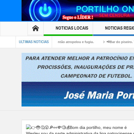
NOTICIAS LOCAIS
NOTICIAS REGI
ULTIMAS NOTICIAS
ortilho, o valentão atropelou e fugiu.
📢Bar do piseiro. 👿🗣🚔🚨⚖🚓❓🚨🎼🎧🎤
osa já foi piada” — agora é melhor amarrar as bancas para não cair em cima dos feirante