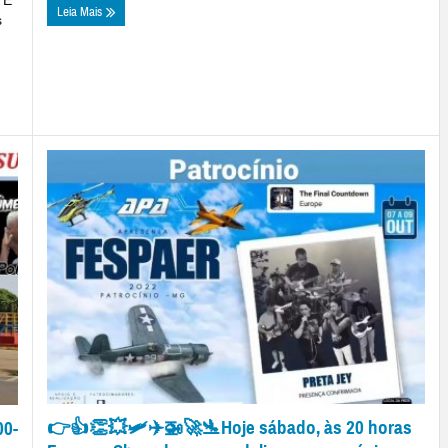
Leia Mais
s
👉👍👏💥🛩✈🚁🚀🛬Hoje sábado, às 20 horas
0-