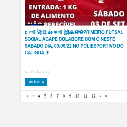
👉🤙🚀👏👍👊🤙🙌🙏⚽⚽PRIMEIRO FUTSAL
SOCIAL ÁGAPE COLABORE COM O NESTE
SÁBADO DIA, 03/09/22 NO POLIESPORTIVO DO
CATIGUÁ.!!!
...
agosto 31, 2022
Leia Mais
«
‹
4
5
6
7
8
9
10
11
12
›
»