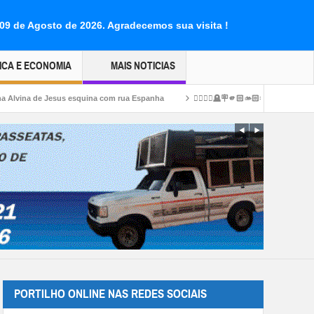
 09 de Agosto de 2026.
Agradecemos sua visita !
ICA E ECONOMIA
MAIS NOTICIAS
squina com rua Espanha
👉🏻👏🏻🪦🪧🫵🏻🫴🏻🤙🏻👍🏻Cemitério 🪦 de Silvano: ap
PORTILHO ONLINE NAS REDES SOCIAIS