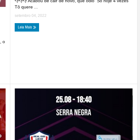
👎👎👎 Acabou de cair de novo, que ódio Só hoje 4 vezes
Tô quere ...
setembro 04, 2022
Leia Mais
, o