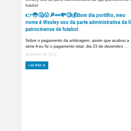
👉😳🤔😮🔎👀💸🧐💰Bom dia portilho, meu
nome é Wesley sou da parte administrativa da l
patrocinense de futebol
Sobre o pagamento da arbitragem, assim que acabou a
série A eu fiz o pagamento total, dia 23 de dezembro ...
dezembro 28, 2022
Leia Mais