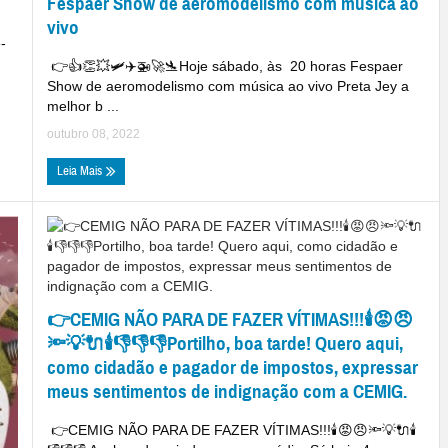
Fespaer Show de aeromodelismo com música ao
vivo
-
👉👍👏💥🛩✈🚁🚀🛬Hoje sábado, às 20 horas Fespaer
Show de aeromodelismo com música ao vivo Preta Jey a
melhor b ...
outubro 08, 2022
Leia Mais
👉CEMIG NÃO PARA DE FAZER VÍTIMAS!!!🕯😡😠
🔦💡🔌🕯👎👎👎Portilho, boa tarde! Quero aqui,
como cidadão e pagador de impostos, expressar
meus sentimentos de indignação com a CEMIG.
👉CEMIG NÃO PARA DE FAZER VÍTIMAS!!!🕯😡😠🔦💡🔌🕯