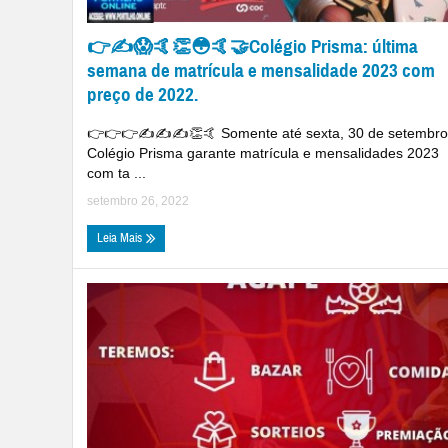
👉✍😱🤙👏😳🤙🤝Colégio Prisma: última
semana de matrícula e mensalidade 2023 com
preço de 2022.
👉👉👉✍✍✍👏🤙 Somente até sexta, 30 de setembro
Colégio Prisma garante matrícula e mensalidades 2023
com ta ...
setembro 26, 2022
Leia Mais