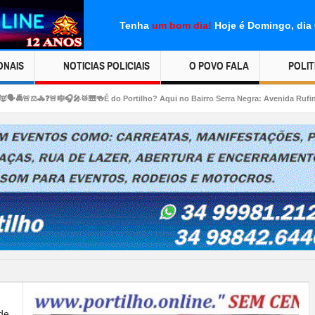
Tenha
um bom dia!
Hoje é Domingo, dia
ONAIS
NOTICIAS POLICIAIS
O POVO FALA
POLIT
🥁🎹🍻É do Portilho? Aqui no Bairro Serra Negra: Avenida Rufina Alvina de Jesus e
s!