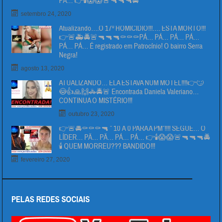
PÁ… 👉🕯😱😱🚨🔫🔫🔫🚔
setembro 24, 2020
Atualizando….O 17º HOMICIDIO!!!…. ESTA MORTO!!!
👉🚨🚑🚔🚨🔫🔫🔫⚰⚰⚰PÁ… PÁ… PÁ… PÁ…
PÁ… PÁ… É registrado em Patrocínio! O bairro Serra
Negra!
agosto 13, 2020
ATUALIZANDO… ELA ESTAVA NUM MOTEL!!!!👉🙄
😳👍🙏🙌🚓🚔🚨 Encontrada Daniela Valeriano…
CONTINUA O MISTÉRIO!!!
outubro 23, 2020
👉🚨🚔⚰⚰⚰🔫 ” 10 Á 0 PARA A PM”!!!! SEGUE… O
LÍDER… PÄ… PÄ… PÁ… PÁ… 👉🕯😱😱🚨🔫🔫🔫🚔
🕯 QUEM MORREU??? BANDIDO!!!
fevereiro 27, 2020
PELAS REDES SOCIAIS