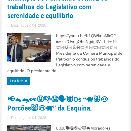
trabalhos do Legislativo com
serenidade e equilíbrio
|
Data: agosto 04, 2026
https://youtu.be/K1QWkrIsMkQ?
is=zc2OvegOhoNgdg3V 👉🏼🫵🏻
👏🏻🙌🏻👍🚧🤝👊🏻👏🏻👏🏻👏🏻
Presidente da Câmara Municipal de
Patrocínio conduz os trabalhos do
Legislativo com serenidade e
equilíbrio. O presidente da ...
Leia Mais
📢🐁🐀👀😡👎😱🗣👿Os “🐖🐷🐽
Porcões🐷🐽🐖” da Esquina.
|
Data: agosto 04, 2026
👉🏻🚧😤🗣🤮🤢🐽🐷🐖Moradores