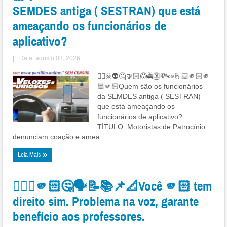
SEMDES antiga ( SESTRAN) que está
ameaçando os funcionários de
aplicativo?
|
Data: agosto 03, 2026
👉🏻☠👽🤔👎🏻😱🚔👺💸👀🫰🏻🫵🏻🫵
🏻🫵🏻Quem são os funcionários
da SEMDES antiga ( SESTRAN)
que está ameaçando os
funcionários de aplicativo?
TÍTULO: Motoristas de Patrocínio
denunciam coação e amea ...
Leia Mais
👉🏻💸🫵🏻🤔🗣️📝📚📌📐Você 🫵🏻 tem
direito sim. Problema na voz, garante
benefício aos professores.