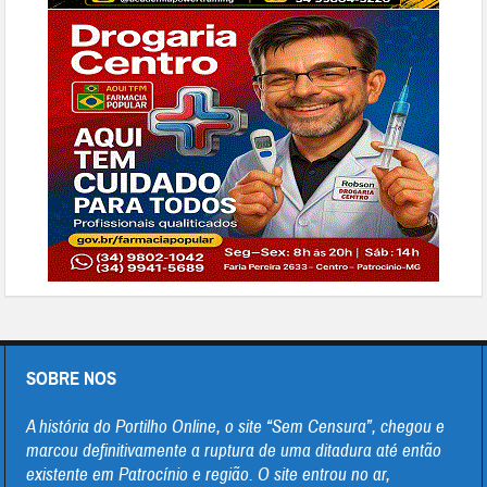
SOBRE NOS
A história do Portilho Online, o site “Sem Censura”, chegou e
marcou definitivamente a ruptura de uma ditadura até então
existente em Patrocínio e região. O site entrou no ar,