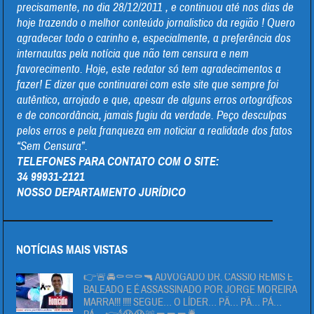
precisamente, no dia 28/12/2011 , e continuou até nos dias de
hoje trazendo o melhor conteúdo jornalistico da região ! Quero
agradecer todo o carinho e, especialmente, a preferência dos
internautas pela notícia que não tem censura e nem
favorecimento. Hoje, este redator só tem agradecimentos a
fazer! E dizer que continuarei com este site que sempre foi
autêntico, arrojado e que, apesar de alguns erros ortográficos
e de concordância, jamais fugiu da verdade. Peço desculpas
pelos erros e pela franqueza em noticiar a realidade dos fatos
“Sem Censura”.
TELEFONES PARA CONTATO COM O SITE:
34 99931-2121
NOSSO DEPARTAMENTO JURÍDICO
NOTÍCIAS MAIS VISTAS
👉🚨🚔⚰⚰⚰🔫 ADVOGADO DR. CÁSSIO REMIS É
BALEADO E É ASSASSINADO POR JORGE MOREIRA
MARRA!!! !!!! SEGUE… O LÍDER… PÄ… PÄ… PÁ…