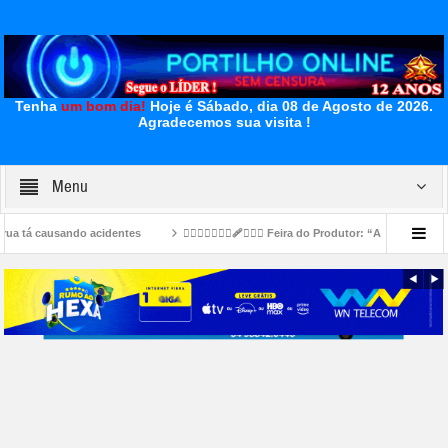
Tenha
um bom dia!
Hoje é Sábado, dia 08 de Agosto de 2026.
Agradecemos sua visita !
Menu
do acidentes
👉🏻🐮⛺🚧👎🏻🩹🤔🐄⛺ Feira do Produtor: “A vaca Mimosa já foi piad
icote estralou e o bambu gemeu 👀🚔🚨😱🚑🚒😂
👉LUTO…⚰😔🕯😪😭FUNERÁRIA SAO
se na Diretoria da Fecomércio MG para a gestão 2026/2030.