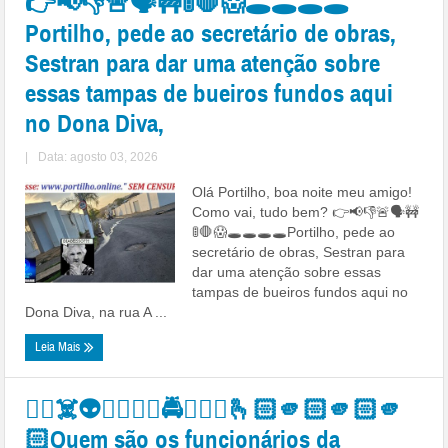
👉📢👎🚨🗣🚧🚦🛑😱🕳🕳🕳🕳
Portilho, pede ao secretário de obras,
Sestran para dar uma atenção sobre
essas tampas de bueiros fundos aqui
no Dona Diva,
|
Data: agosto 03, 2026
Olá Portilho, boa noite meu amigo!
Como vai, tudo bem? 👉📢👎🚨🗣🚧
🚦🛑😱🕳🕳🕳🕳Portilho, pede ao
secretário de obras, Sestran para
dar uma atenção sobre essas
tampas de bueiros fundos aqui no
Dona Diva, na rua A ...
Leia Mais
👉🏻☠️👽🤔👎🏻😱🚔👺💸👀🫰🏻🫵🏻🫵🏻🫵
🏻Quem são os funcionários da