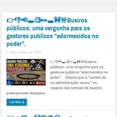
👉👎📢🕳🧐👀🕳🚧🚨Bueiros
públicos: uma vergonha para os
gestores publicos “adormecidos no
poder”.
|
Data: agosto 04, 2026
👉👎📢🕳🧐👀🕳🚧🚨Bueiros
públicos: uma vergonha para os
gestores publicos "adormecidos no
poder". Depois que a "caneta da
ex-administração secou", os
reparos nas tampas de bueiros
praticamente desapare ...
Leia Mais