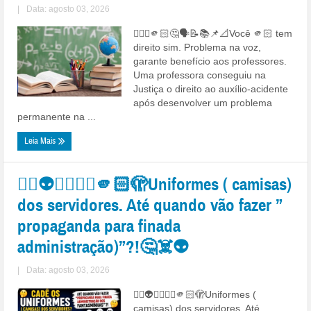
|
Data: agosto 03, 2026
👉🏻💸🫵🏻🤔🗣️📝📚📌📐Você 🫵🏻 tem
direito sim. Problema na voz,
garante benefício aos professores.
Uma professora conseguiu na
Justiça o direito ao auxílio-acidente
após desenvolver um problema
permanente na ...
Leia Mais
👉🏻👽👻🤔👎🏻🫵🏻🫣Uniformes ( camisas)
dos servidores. Até quando vão fazer ”
propaganda para finada
administração)”?!🤔☠️👽
|
Data: agosto 03, 2026
👉🏻👽👻🤔👎🏻🫵🏻🫣Uniformes (
camisas) dos servidores. Até