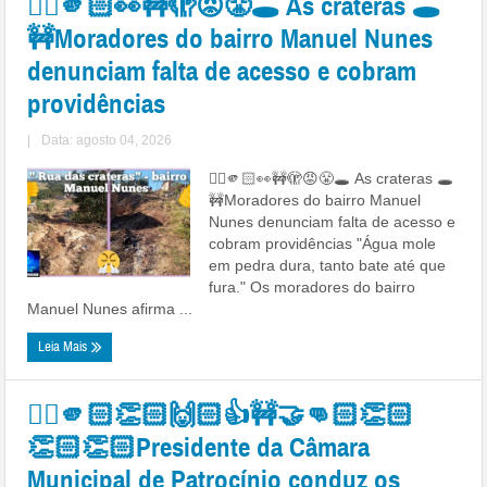
👉🏻🫵🏻👀🚧🫣😡😤🕳️ As crateras 🕳️
🚧Moradores do bairro Manuel Nunes
denunciam falta de acesso e cobram
providências
|
Data: agosto 04, 2026
👉🏻🫵🏻👀🚧🫣😡😤🕳 As crateras 🕳
🚧Moradores do bairro Manuel
Nunes denunciam falta de acesso e
cobram providências "Água mole
em pedra dura, tanto bate até que
fura." Os moradores do bairro
Manuel Nunes afirma ...
Leia Mais
👉🏼🫵🏻👏🏻🙌🏻👍🚧🤝👊🏻👏🏻
👏🏻👏🏻Presidente da Câmara
Municipal de Patrocínio conduz os