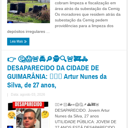
cobram limpeza e fiscalização em
área atrás da subestação da Cemig
Os moradores que residem atrás da
subestação da Cemig pedem
providências para a limpeza dos
depósitos irregulares ...
Leia Mais
👉 🤔😱🚨🚔🔎🕵🔍🚨🚒🚓
DESAPARECIDO DA CIDADE DE
GUIMARÂNIA: 👉🏻😱 Artur Nunes da
Silva, de 27 anos,
|
Data: agosto 03, 2026
👉🏻🫵🏻🚔👀😱🤔📌🚑🚒🚨
DESAPARECIDO. Jovem Artur
Nunes da Silva, 27 anos
UTILIDADE PÚBLICA: JOVEM DE
27 ANOS ESTÁ DESAPARECIDO