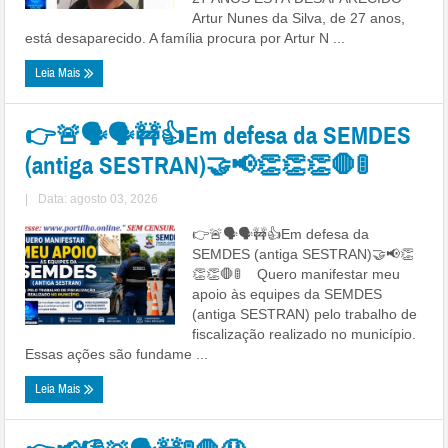
Artur Nunes da Silva, de 27 anos,
está desaparecido. A família procura por Artur N ...
Leia Mais
👉🚨🗣🗣🚧👍Em defesa da SEMDES
(antiga SESTRAN)🤝📢👏👏👏🛑🚦
|
Data: agosto 03, 2026
👉🚨🗣🗣🚧👍Em defesa da
SEMDES (antiga SESTRAN)🤝📢👏
👏👏🛑🚦 Quero manifestar meu
apoio às equipes da SEMDES
(antiga SESTRAN) pelo trabalho de
fiscalização realizado no município.
Essas ações são fundame ...
Leia Mais