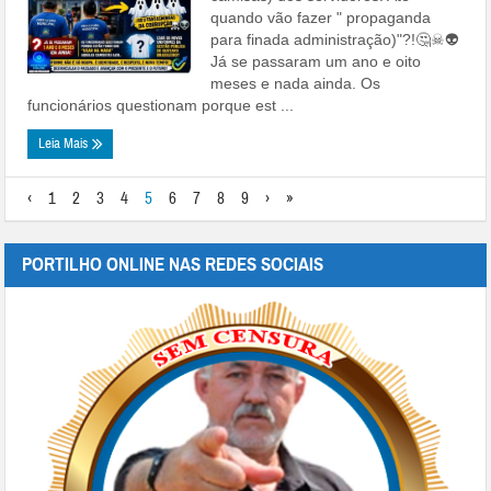
quando vão fazer " propaganda
para finada administração)"?!🤔☠👽
Já se passaram um ano e oito
meses e nada ainda. Os
funcionários questionam porque est ...
Leia Mais
‹
1
2
3
4
5
6
7
8
9
›
»
PORTILHO ONLINE NAS REDES SOCIAIS