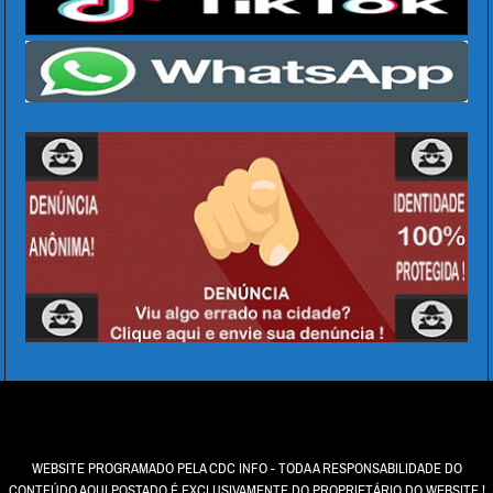
WEBSITE PROGRAMADO PELA CDC INFO - TODA A RESPONSABILIDADE DO
CONTEÚDO AQUI POSTADO É EXCLUSIVAMENTE DO PROPRIETÁRIO DO WEBSITE !