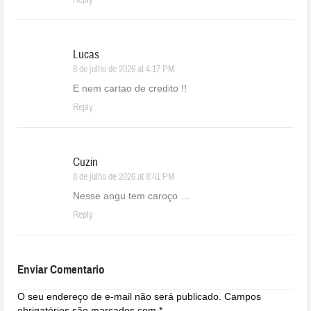
Reply
Lucas
8 de julho de 2026 at 4:17 PM
E nem cartao de credito !!
Reply
Cuzin
8 de julho de 2026 at 8:41 PM
Nesse angu tem caroço …
Reply
Enviar Comentario
O seu endereço de e-mail não será publicado.
Campos
obrigatórios são marcados com
*