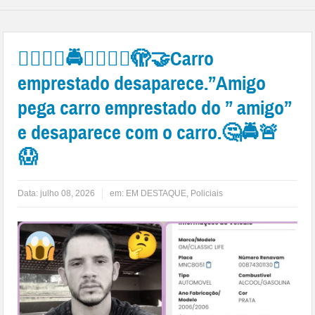
👉🏻❔🤔🚔🚨😱👎🏻🫣🤝Carro
emprestado desaparece.”Amigo
pega carro emprestado do ” amigo”
e desaparece com o carro.🤔🚔🚨
😱
Data:
julho 08, 2026
em:
EM DESTAQUE
,
Policiais