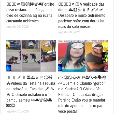
👉🏻👎🏻🫵🏻🤔🚧🚨🚔Portilho
👉🏻👎🏻🤔🫵🏻A realidade das
esse restaurante tá jogando
dores 🚑🩻🩺💉💊🩹🩹🩹
óleo de cozinha aq na rua tá
Desabafo e muito Sofrimento
causando acidentes
paciente sofre com dores ha
mais de sete meses
agosto 08, 2026
agosto 08, 2026
👉🏻😱👀🗡️🔪🚨🚔🚑🫵🏻🤔🚧
👉🧐😱😳🚨🔎🚔🔍📢🗣😳
🚓Vídeos da Treta na esquina
👀Quem é o Claudio “gordo”
da rodoviária. Facadas 🗡️ 🔪
e a Katricia? O Chicote Vai
🚨 O chicote estralou e o
Estralar: Onibus das drogas.
bambu gemeu 👀🚔🚨😱🚑
Portilho Então vou te mandar
🚒😂
o texto agora complexo para
você postar
agosto 07, 2026