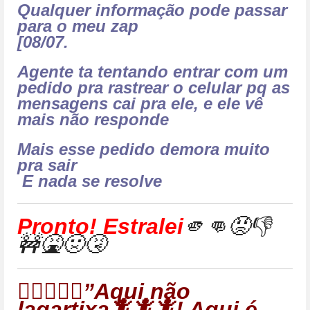
Qualquer informação pode passar
para o meu zap
[08/07.
Agente ta tentando entrar com um
pedido pra rastrear o celular pq as
mensagens cai pra ele, e ele vê
mais não responde
Mais esse pedido demora muito
pra sair
E nada se resolve
Pronto! Estralei
🫵👊😡👎
🚧🤮🤢🤧
👉🏻🦎🦎🦎”Aqui não
lagartixa🦎🦎🦎! Aqui é