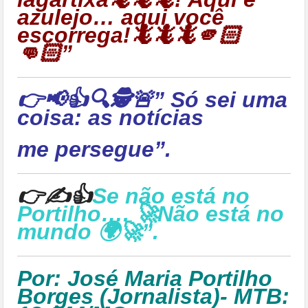
azulejo… aqui você
escorrega!🦎🦎🦎🫵🏻
👊🏻”
👉📢👍🔍🕵🚨” Só sei uma
coisa: as notícias
me persegue”.
👉✍👍
Se não está no
Portilho…. 🚀Não está no
mundo 🌍🚀”.
Por: José Maria Portilho
Borges (Jornalista)- MTB: