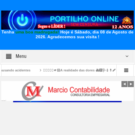
Tenha
uma boa madrugada!
Hoje é Sábado, dia 08 de Agosto de
2026.
Agradecemos sua visita !
Menu
👉🏻👎🏻🤔🫵🏻A realidade das dores 🚑🩻🩺💉💊🩹🩹🩹Desabafo e muito Sofriment
u em Patrocínio- a Sr⁰: JOSÉ PEREIRA 86 ANOS
👉🏻🤝🤝✍🏻🏆🥇👏🏻👏🏻Pres