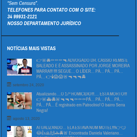
“Sem Censura”.
TELEFONES PARA CONTATO COM O SITE:
34 99931-2121
NOSSO DEPARTAMENTO JURÍDICO
NOTÍCIAS MAIS VISTAS
👉🚨🚔⚰⚰⚰🔫 ADVOGADO DR. CÁSSIO REMIS É
BALEADO E É ASSASSINADO POR JORGE MOREIRA
MARRA!!! !!!! SEGUE… O LÍDER… PÄ… PÄ… PÁ…
PÁ… 👉🕯😱😱🚨🔫🔫🔫🚔
setembro 24, 2020
Atualizando….O 17º HOMICIDIO!!!…. ESTA MORTO!!!
👉🚨🚑🚔🚨🔫🔫🔫⚰⚰⚰PÁ… PÁ… PÁ… PÁ…
PÁ… PÁ… É registrado em Patrocínio! O bairro Serra
Negra!
agosto 13, 2020
ATUALIZANDO… ELA ESTAVA NUM MOTEL!!!!👉🙄
😳👍🙏🙌🚓🚔🚨 Encontrada Daniela Valeriano…