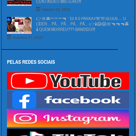
CONTINUA O MISTÉRIO!!!
outubro 23, 2020
👉🚨🚔⚰⚰⚰🔫 ” 10 Á 0 PARA A PM”!!!! SEGUE… O
LÍDER… PÄ… PÄ… PÁ… PÁ… 👉🕯😱😱🚨🔫🔫🔫🚔
🕯 QUEM MORREU??? BANDIDO!!!
fevereiro 27, 2020
PELAS REDES SOCIAIS