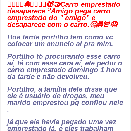
👉🏻❔🤔🚔🚨😱👎🏻🫣🤝Carro emprestado
desaparece.”Amigo pega carro
emprestado do ” amigo” e
desaparece com o carro.🤔🚔🚨😱
Boa tarde portilho tem como vc
colocar um anuncio aí pra mim.
Portilho tô procurando esse carro
aí, tá com esse cara aí, ele pediu o
carro emprestado domingo 1 hora
da tarde e não devolveu.
Portilho, a família dele disse que
ele é usuário de drogas, meu
marido emprestou pq confiou nele
.
já que ele havia pegado uma vez
emprestado já, e eles trabalham