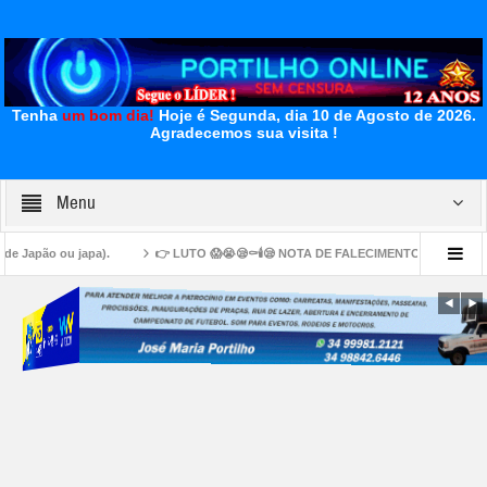
Tenha
um bom dia!
Hoje é Segunda, dia 10 de Agosto de 2026.
Agradecemos sua visita !
Menu
a).
👉 LUTO 😱😭😪⚰🕯😪 NOTA DE FALECIMENTO. FUNERÁRIA FREDERICO OZAN
ias
👉🏻🤔😱⛳🚨🚧🕳️Buraco ⛳ 🕳️ Cratera…Portilho faz uma matéria depois cruzame