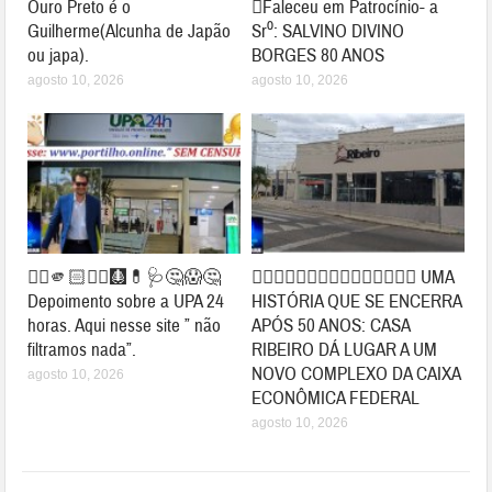
Ouro Preto é o
😓Faleceu em Patrocínio- a
Guilherme(Alcunha de Japão
Sr⁰: SALVINO DIVINO
ou japa).
BORGES 80 ANOS
agosto 10, 2026
agosto 10, 2026
👉🏻🫵🏻✍🏻🩻💊🩺🤔😱🤔
👉🏻🚧🙌🏻👍🏻🤝👏🏻👏🏻👏🏻🏦 UMA
Depoimento sobre a UPA 24
HISTÓRIA QUE SE ENCERRA
horas. Aqui nesse site ” não
APÓS 50 ANOS: CASA
filtramos nada”.
RIBEIRO DÁ LUGAR A UM
NOVO COMPLEXO DA CAIXA
agosto 10, 2026
ECONÔMICA FEDERAL
agosto 10, 2026