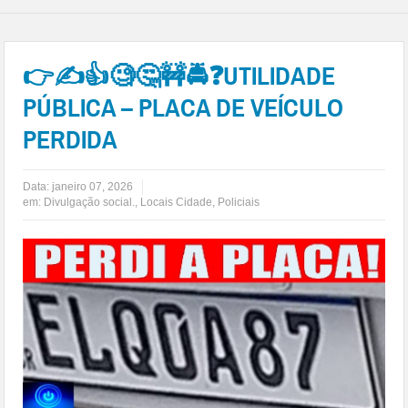
👉✍👍🧐🤔🚧🚔❓UTILIDADE
PÚBLICA – PLACA DE VEÍCULO
PERDIDA
Data:
janeiro 07, 2026
em:
Divulgação social.
,
Locais Cidade
,
Policiais