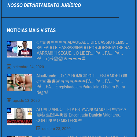
NOSSO DEPARTAMENTO JURÍDICO
NOTÍCIAS MAIS VISTAS
👉🚨🚔⚰⚰⚰🔫 ADVOGADO DR. CÁSSIO REMIS É
BALEADO E É ASSASSINADO POR JORGE MOREIRA
MARRA!!! !!!! SEGUE… O LÍDER… PÄ… PÄ… PÁ…
PÁ… 👉🕯😱😱🚨🔫🔫🔫🚔
setembro 24, 2020
Atualizando….O 17º HOMICIDIO!!!…. ESTA MORTO!!!
👉🚨🚑🚔🚨🔫🔫🔫⚰⚰⚰PÁ… PÁ… PÁ… PÁ…
PÁ… PÁ… É registrado em Patrocínio! O bairro Serra
Negra!
agosto 13, 2020
ATUALIZANDO… ELA ESTAVA NUM MOTEL!!!!👉🙄
😳👍🙏🙌🚓🚔🚨 Encontrada Daniela Valeriano…
CONTINUA O MISTÉRIO!!!
outubro 23, 2020