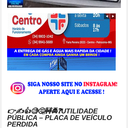
👉✍👍🧐🤔🚧🚔❓UTILIDADE
PÚBLICA – PLACA DE VEÍCULO
PERDIDA