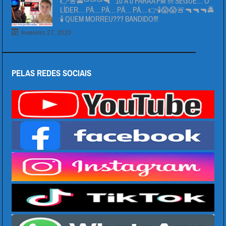
👉🚨🚔⚰⚰⚰🔫 ” 10 Á 0 PARA A PM”!!!! SEGUE… O
LÍDER… PÄ… PÄ… PÁ… PÁ… 👉🕯😱😱🚨🔫🔫🔫🚔
🕯 QUEM MORREU??? BANDIDO!!!
fevereiro 27, 2020
PELAS REDES SOCIAIS