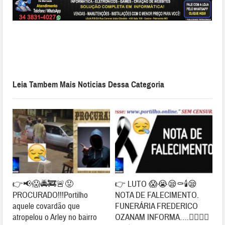
Leia Tambem Mais Noticias Dessa Categoria
👉📢😱🚔🚒🚨😡
👉 LUTO 😱😭😪⚰🕯😪
PROCURADO!!!Portilho
NOTA DE FALECIMENTO.
aquele covardão que
FUNERÁRIA FREDERICO
atropelou o Arley no bairro
OZANAM INFORMA….👉🏻😱😥